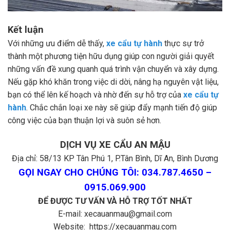
Kết luận
Với những ưu điểm dễ thấy,
xe cẩu tự hành
thực sự trở
thành một phương tiện hữu dụng giúp con người giải quyết
những vấn đề xung quanh quá trình vận chuyển và xây dựng.
Nếu gặp khó khăn trong việc di dời, nâng hạ nguyên vật liệu,
bạn có thể lên kế hoạch và nhờ đến sự hỗ trợ của
xe cẩu tự
hành
. Chắc chắn loại xe này sẽ giúp đẩy mạnh tiến độ giúp
công việc của bạn thuận lợi và suôn sẻ hơn.
DỊCH VỤ XE CẨU AN MẬU
Địa chỉ: 58/13 KP Tân Phú 1, P.Tân Bình, Dĩ An, Bình Dương
GỌI NGAY CHO CHÚNG TÔI: 034.787.4650 –
0915.069.900
ĐỂ ĐƯỢC TƯ VẤN VÀ HỖ TRỢ TỐT NHẤT
E-mail: xecauanmau@gmail.com
Website:
https://xecauanmau.com