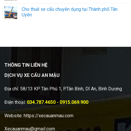
Cho thuê xe cẩu chuyên dụng tại Thành phố Tân
Uyên
THÔNG TIN LIÊN HỆ
DỊCH VỤ XE CẨU AN MẬU
Địa chỉ: 58/13 KP Tân Phú 1, P.Tân Bình, Dĩ An, Bình Dương
Điện thoại:
034.787.4650 - 0915.069.900
Website:
https://xecauanmau.com
Xecauanmau@gmail.com