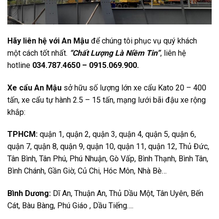
Hãy liên hệ với An Mậu
để chúng tôi phục vụ quý khách
một cách tốt nhất.
“Chất Lượng Là Niềm Tin”
, liên hệ
hotline
034.787.4650 – 0915.069.900.
Xe cẩu An Mậu
sở hữu số lượng lớn xe cẩu Kato 20 – 400
tấn, xe cẩu tự hành 2.5 – 15 tấn, mạng lưới bãi đậu xe rộng
khắp:
TPHCM:
quận 1, quận 2, quận 3, quận 4, quận 5, quận 6,
quận 7, quận 8, quận 9, quận 10, quận 11, quận 12, Thủ Đức,
Tân Bình, Tân Phú, Phú Nhuận, Gò Vấp, Bình Thạnh, Bình Tân,
Bình Chánh, Gần Giờ, Củ Chi, Hóc Môn, Nhà Bè…
Bình Dương:
Dĩ An, Thuận An, Thủ Dầu Một, Tân Uyên, Bến
Cát, Bàu Bàng, Phú Giáo , Dầu Tiếng….