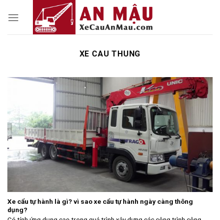
Skip
to
content
XE CAU THUNG
Xe cẩu tự hành là gì? vì sao xe cẩu tự hành ngày càng thông
dụng?
Có tính ứng dụng cao trong quá trình xây dựng các công trình công