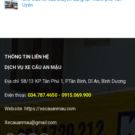
Uyên
THÔNG TIN LIÊN HỆ
DỊCH VỤ XE CẨU AN MẬU
Địa chỉ: 58/13 KP Tân Phú 1, P.Tân Bình, Dĩ An, Bình Dương
Điện thoại:
034.787.4650 - 0915.069.900
Website:
https://xecauanmau.com
Xecauanmau@gmail.com