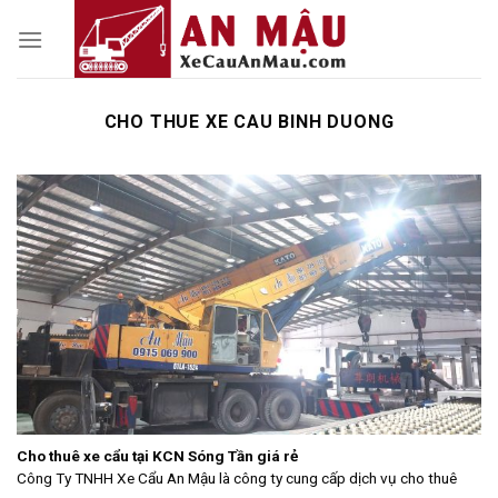
Skip
to
content
CHO THUE XE CAU BINH DUONG
Cho thuê xe cẩu tại KCN Sóng Tần giá rẻ
Công Ty TNHH Xe Cẩu An Mậu là công ty cung cấp dịch vụ cho thuê