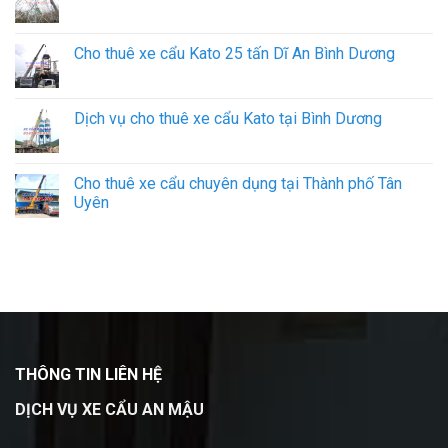
Cho thuê xe cẩu Kato 25 tấn Dĩ An Bình Dương
Dịch vụ cho thuê xe cẩu Kato tại Bình Dương
Cho thuê xe cẩu chuyên dụng tại Thành phố Tân
Uyên
THÔNG TIN LIÊN HỆ
DỊCH VỤ XE CẨU AN MẬU