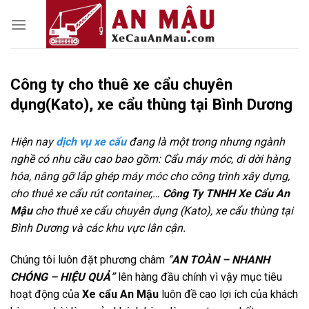
Skip
to
content
Công ty cho thuê xe cẩu chuyên
dụng(Kato), xe cẩu thùng tại Bình Dương
Hiện nay
dịch vụ xe cẩu
đang là một trong nhưng ngành
nghề có nhu cầu cao bao gồm: Cẩu máy móc, di dời hàng
hóa, nâng gỡ lắp ghép máy móc cho công trình xây dựng,
cho thuê xe cẩu rút container,…
Công Ty TNHH Xe Cẩu An
Mậu
cho thuê xe cẩu chuyên dụng (Kato), xe cẩu thùng tại
Bình Dương và các khu vực lân cận.
Chúng tôi luôn đặt phương châm
“
AN TOÀN – NHANH
CHÓNG – HIỆU QUẢ”
lên hàng đầu chính vì vậy mục tiêu
hoạt động của
Xe cẩu An Mậu
luôn đề cao lợi ích của khách