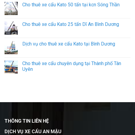
Cho thuê xe cẩu Kato 50 tấn tại kcn Sóng Thần
Cho thuê xe cẩu Kato 25 tấn Dĩ An Bình Dương
Dịch vụ cho thuê xe cẩu Kato tại Bình Dương
Cho thuê xe cẩu chuyên dụng tại Thành phố Tân
Uyên
THÔNG TIN LIÊN HỆ
DỊCH VỤ XE CẨU AN MẬU