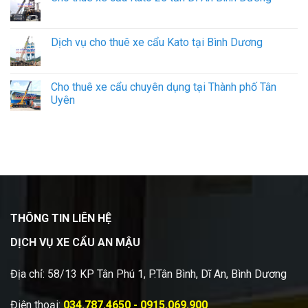
Dịch vụ cho thuê xe cẩu Kato tại Bình Dương
Cho thuê xe cẩu chuyên dụng tại Thành phố Tân
Uyên
THÔNG TIN LIÊN HỆ
DỊCH VỤ XE CẨU AN MẬU
Địa chỉ: 58/13 KP Tân Phú 1, P.Tân Bình, Dĩ An, Bình Dương
Điện thoại:
034.787.4650 - 0915.069.900