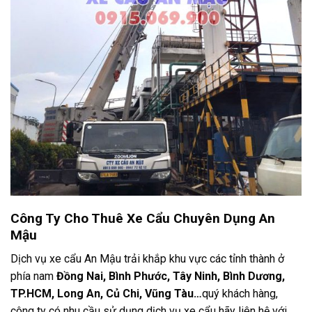
Công Ty Cho Thuê Xe Cẩu Chuyên Dụng An
Mậu
Dịch vụ xe cẩu An Mậu trải khắp khu vực các tỉnh thành ở
phía nam
Đồng Nai,
Bình Phước,
Tây Ninh, Bình Dương,
TP.HCM, Long An, Củ Chi, Vũng Tàu…
quý khách hàng,
công ty có nhu cầu sử dụng dịch vụ xe cẩu hãy liên hệ với