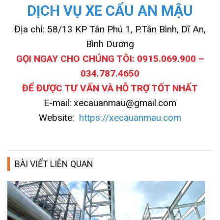
DỊCH VỤ XE CẨU AN MẬU
Địa chỉ: 58/13 KP Tân Phú 1, P.Tân Bình, Dĩ An,
Bình Dương
GỌI NGAY CHO CHÚNG TÔI: 0915.069.900 –
034.787.4650
ĐỂ ĐƯỢC TƯ VẤN VÀ HỖ TRỢ TỐT NHẤT
E-mail: xecauanmau@gmail.com
Website:
https://xecauanmau.com
BÀI VIẾT LIÊN QUAN