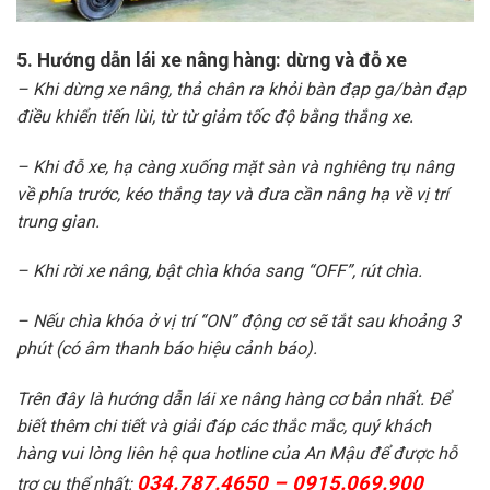
5. Hướng dẫn lái xe nâng hàng: dừng và đỗ xe
– Khi dừng xe nâng, thả chân ra khỏi bàn đạp ga/bàn đạp
điều khiển tiến lùi, từ từ giảm tốc độ bằng thắng xe.
– Khi đỗ xe, hạ càng xuống mặt sàn và nghiêng trụ nâng
về phía trước, kéo thắng tay và đưa cần nâng hạ về vị trí
trung gian.
– Khi rời xe nâng, bật chìa khóa sang “OFF”, rút chìa.
– Nếu chìa khóa ở vị trí “ON” động cơ sẽ tắt sau khoảng 3
phút (có âm thanh báo hiệu cảnh báo).
Trên đây là hướng dẫn lái xe nâng hàng cơ bản nhất. Để
biết thêm chi tiết và giải đáp các thắc mắc, quý khách
hàng vui lòng liên hệ qua hotline của An Mậu để được hỗ
034.787.4650 –
0915.069.900
trợ cụ thể nhất: