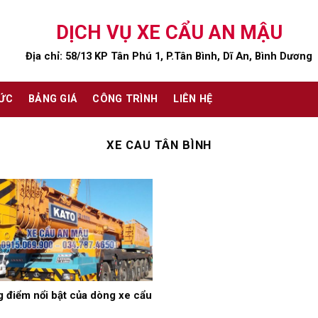
DỊCH VỤ XE CẨU AN MẬU
Địa chỉ: 58/13 KP Tân Phú 1, P.Tân Bình, Dĩ An, Bình Dương
TỨC
BẢNG GIÁ
CÔNG TRÌNH
LIÊN HỆ
XE CAU TÂN BÌNH
 điểm nổi bật của dòng xe cẩu