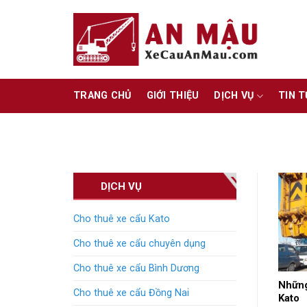
Skip
to
content
TRANG CHỦ
GIỚI THIỆU
DỊCH VỤ
TIN 
DỊCH VỤ
Cho thuê xe cẩu Kato
Cho thuê xe cẩu chuyên dụng
Cho thuê xe cẩu Bình Dương
Những
Cho thuê xe cẩu Đồng Nai
Kato