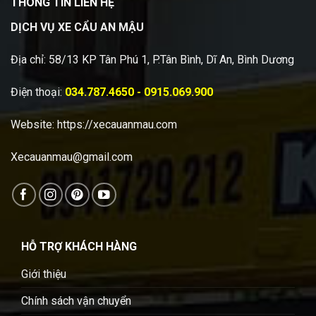
THÔNG TIN LIÊN HỆ
DỊCH VỤ XE CẨU AN MẬU
Địa chỉ: 58/13 KP Tân Phú 1, P.Tân Bình, Dĩ An, Bình Dương
Điện thoại:
034.787.4650 - 0915.069.900
Website:
https://xecauanmau.com
Xecauanmau@gmail.com
HỖ TRỢ KHÁCH HÀNG
Giới thiệu
Chính sách vận chuyển