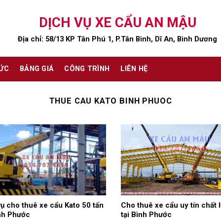
DỊCH VỤ XE CẨU AN MẬU
Địa chỉ: 58/13 KP Tân Phú 1, P.Tân Bình, Dĩ An, Bình Dương
TỨC
BẢNG GIÁ
CÔNG TRÌNH
LIÊN HỆ
THUE CAU KATO BINH PHUOC
vụ cho thuê xe cẩu Kato 50 tấn
Cho thuê xe cẩu uy tín chất 
ình Phước
tại Bình Phước