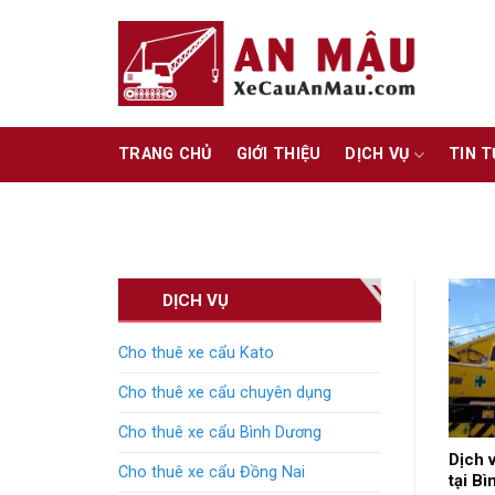
Skip
to
content
TRANG CHỦ
GIỚI THIỆU
DỊCH VỤ
TIN 
DỊCH VỤ
Cho thuê xe cẩu Kato
Cho thuê xe cẩu chuyên dụng
Cho thuê xe cẩu Bình Dương
Dịch 
Cho thuê xe cẩu Đồng Nai
tại B