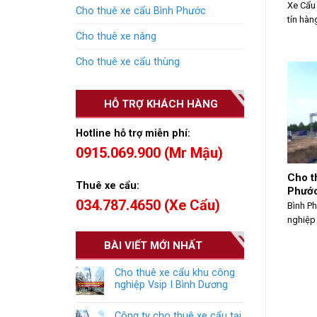
Xe Cẩu 
Cho thuê xe cẩu Bình Phước
tín hàn
Cho thuê xe nâng
Cho thuê xe cẩu thùng
HỖ TRỢ KHÁCH HÀNG
Hotline hỗ trợ miễn phí:
0915.069.900 (Mr Mậu)
Cho t
Thuê xe cẩu:
Phướ
034.787.4650 (Xe Cẩu)
Bình Ph
nghiệp 
BÀI VIẾT MỚI NHẤT
Cho thuê xe cẩu khu công
nghiệp Vsip I Bình Dương
Công ty cho thuê xe cẩu tại