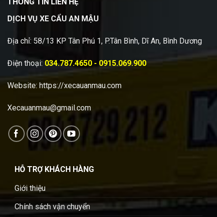
THÔNG TIN LIÊN HỆ
DỊCH VỤ XE CẨU AN MẬU
Địa chỉ: 58/13 KP Tân Phú 1, P.Tân Bình, Dĩ An, Bình Dương
Điện thoại:
034.787.4650 - 0915.069.900
Website:
https://xecauanmau.com
Xecauanmau@gmail.com
HỖ TRỢ KHÁCH HÀNG
Giới thiệu
Chính sách vận chuyển