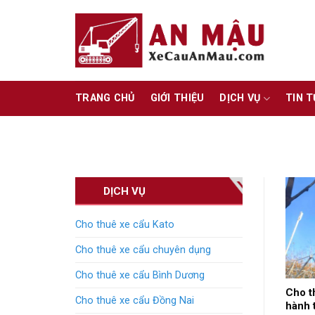
Skip
to
content
TRANG CHỦ
GIỚI THIỆU
DỊCH VỤ
TIN 
DỊCH VỤ
Cho thuê xe cẩu Kato
Cho thuê xe cẩu chuyên dụng
Cho thuê xe cẩu Bình Dương
Cho t
Cho thuê xe cẩu Đồng Nai
hành 