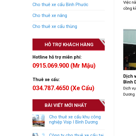
Việc n
Cho thuê xe cẩu Bình Phước
cồng kề
Cho thuê xe nâng
Cho thuê xe cẩu thùng
HỖ TRỢ KHÁCH HÀNG
Hotline hỗ trợ miễn phí:
0915.069.900 (Mr Mậu)
Dịch 
Thuê xe cẩu:
Bình 
034.787.4650 (Xe Cẩu)
Dịch vụ
Dương c
BÀI VIẾT MỚI NHẤT
Cho thuê xe cẩu khu công
nghiệp Vsip I Bình Dương
Công ty cho thuê xe cẩu tại