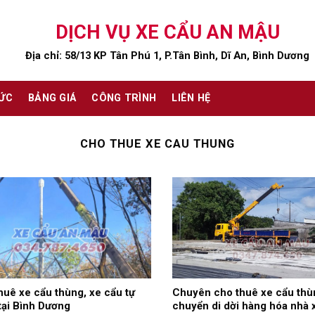
DỊCH VỤ XE CẨU AN MẬU
Địa chỉ: 58/13 KP Tân Phú 1, P.Tân Bình, Dĩ An, Bình Dương
TỨC
BẢNG GIÁ
CÔNG TRÌNH
LIÊN HỆ
CHO THUE XE CAU THUNG
huê xe cẩu thùng, xe cẩu tự
Chuyên cho thuê xe cẩu thù
tại Bình Dương
chuyển di dời hàng hóa nhà