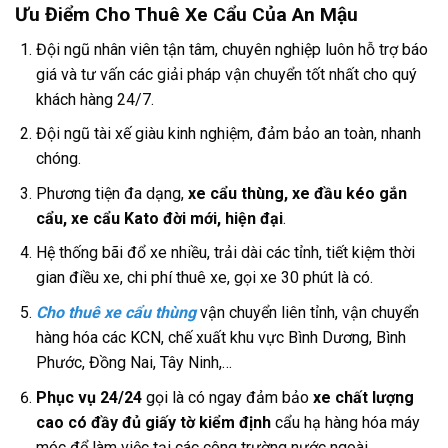
Ưu Điểm Cho Thuê Xe Cẩu Của An Mậu
Đội ngũ nhân viên tận tâm, chuyên nghiệp luôn hỗ trợ báo
giá và tư vấn các giải pháp vận chuyển tốt nhất cho quý
khách hàng 24/7.
Đội ngũ tài xế giàu kinh nghiệm, đảm bảo an toàn, nhanh
chóng.
Phương tiện đa dạng,
xe cẩu thùng, xe đầu kéo gắn
cẩu, xe cẩu Kato đời mới, hiện đại
.
Hệ thống bãi đổ xe nhiều, trải dài các tỉnh, tiết kiệm thời
gian điều xe, chi phí thuê xe, gọi xe 30 phút là có.
Cho thuê xe cẩu thùng
vận chuyển liên tỉnh, vận chuyển
hàng hóa các KCN, chế xuất khu vực Bình Dương, Bình
Phước, Đồng Nai, Tây Ninh,…
Phục vụ 24/24
gọi là có ngay đảm bảo
xe chất lượng
cao có đầy đủ giấy tờ kiểm định
cẩu hạ hàng hóa máy
móc để làm việc tại các công trường nước ngoài