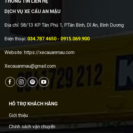
THÔNG TIN LIÊN HỆ
DỊCH VỤ XE CẨU AN MẬU
Địa chỉ: 58/13 KP Tân Phú 1, P.Tân Bình, Dĩ An, Bình Dương
Điện thoại:
034.787.4650 - 0915.069.900
Website:
https://xecauanmau.com
Xecauanmau@gmail.com
HỖ TRỢ KHÁCH HÀNG
Giới thiệu
Chính sách vận chuyển