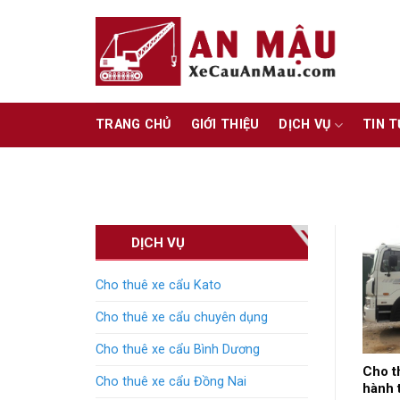
Skip
to
content
TRANG CHỦ
GIỚI THIỆU
DỊCH VỤ
TIN 
DỊCH VỤ
Cho thuê xe cẩu Kato
Cho thuê xe cẩu chuyên dụng
Cho thuê xe cẩu Bình Dương
Cho t
Cho thuê xe cẩu Đồng Nai
hành 