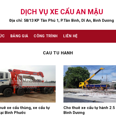
DỊCH VỤ XE CẨU AN MẬU
Địa chỉ: 58/13 KP Tân Phú 1, P.Tân Bình, Dĩ An, Bình Dương
TỨC
BẢNG GIÁ
CÔNG TRÌNH
LIÊN HỆ
CAU TU HANH
huê xe cẩu thùng, xe cẩu tự
Cho thuê xe cẩu tự hành 2.5 
tại Bình Phước
Bình Dương