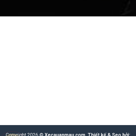
Copyright 2026 ©
Xecauanmau.com
. Thiết kế & Seo bởi: