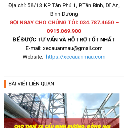
Địa chỉ: 58/13 KP Tân Phú 1, P.Tân Bình, Dĩ An,
Bình Dương
GỌI NGAY CHO CHÚNG TÔI: 034.787.4650 –
0915.069.900
ĐỂ ĐƯỢC TƯ VẤN VÀ HỖ TRỢ TỐT NHẤT
E-mail: xecauanmau@gmail.com
Website:
https://xecauanmau.com
BÀI VIẾT LIÊN QUAN