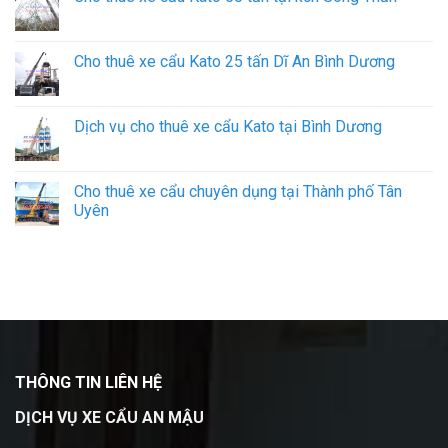
Cho thuê xe cẩu Kato 25 tấn Dĩ An Bình Dương
Dịch vụ cho thuê xe cẩu Kato tại Bình Dương
Cho thuê xe cẩu chuyên dụng tại Thành phố Tân
Uyên
THÔNG TIN LIÊN HỆ
DỊCH VỤ XE CẨU AN MẬU