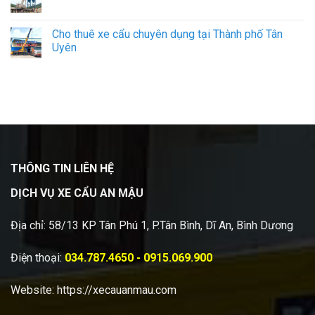
Cho thuê xe cẩu chuyên dụng tại Thành phố Tân
Uyên
THÔNG TIN LIÊN HỆ
DỊCH VỤ XE CẨU AN MẬU
Địa chỉ: 58/13 KP Tân Phú 1, P.Tân Bình, Dĩ An, Bình Dương
Điện thoại:
034.787.4650 - 0915.069.900
Website:
https://xecauanmau.com