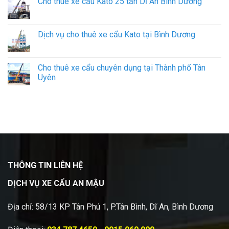
Cho thuê xe cẩu Kato 25 tấn Dĩ An Bình Dương
Dịch vụ cho thuê xe cẩu Kato tại Bình Dương
Cho thuê xe cẩu chuyên dụng tại Thành phố Tân
Uyên
THÔNG TIN LIÊN HỆ
DỊCH VỤ XE CẨU AN MẬU
Địa chỉ: 58/13 KP Tân Phú 1, P.Tân Bình, Dĩ An, Bình Dương