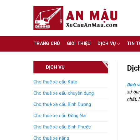
Skip
to
content
TRANG CHỦ
GIỚI THIỆU
DỊCH VỤ
TIN 
Dịc
DỊCH VỤ
Cho thuê xe cẩu Kato
Dịch v
sử dụn
Cho thuê xe cẩu chuyên dụng
nhất, 
Cho thuê xe cẩu Bình Dương
Cho thuê xe cẩu Đồng Nai
Cho thuê xe cẩu Bình Phước
Cho thuê xe nâng