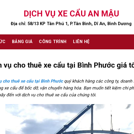
DỊCH VỤ XE CẨU AN MẬU
Địa chỉ: 58/13 KP Tân Phú 1, P.Tân Bình, Dĩ An, Bình Dương
TỨC
BẢNG GIÁ
CÔNG TRÌNH
LIÊN HỆ
h vụ cho thuê xe cẩu tại Bình Phước giá t
ụ cho thuê xe cẩu tại Bình Phước
quý khách hàng các công ty, doanh 
g xe cẩu để bốc dỡ, vận chuyển hàng hóa. Bạn muốn tiết kiệm chi ph
hãy đến với dịch vụ cho thuê xe cẩu của chúng tôi.