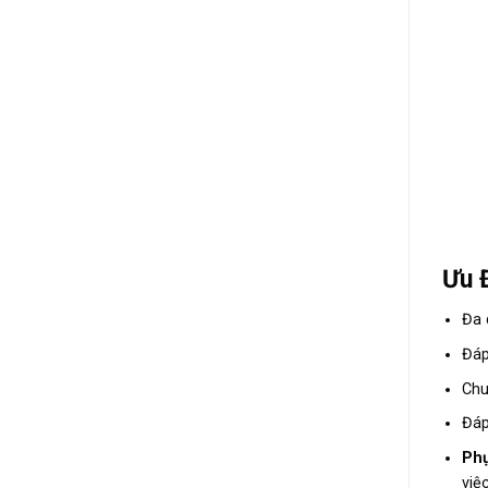
Ưu 
Đa 
Đáp
Chu
Đáp
Phụ
việ