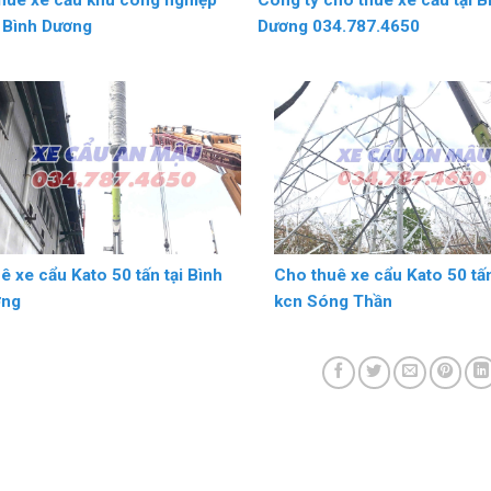
huê xe cẩu khu công nghiệp
Công ty cho thuê xe cẩu tại B
I Bình Dương
Dương 034.787.4650
ê xe cẩu Kato 50 tấn tại Bình
Cho thuê xe cẩu Kato 50 tấn
ơng
kcn Sóng Thần