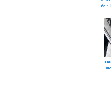
Cho t
Vsip 
Thu
Dư