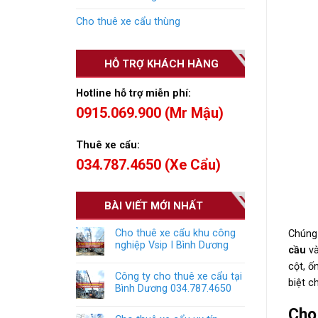
Cho thuê xe cẩu thùng
HỖ TRỢ KHÁCH HÀNG
Hotline hỗ trợ miễn phí:
0915.069.900 (Mr Mậu)
Thuê xe cẩu:
034.787.4650 (Xe Cẩu)
BÀI VIẾT MỚI NHẤT
Cho thuê xe cẩu khu công
Chúng 
nghiệp Vsip I Bình Dương
cầu
và
cột, ố
Công ty cho thuê xe cẩu tại
biệt c
Bình Dương 034.787.4650
Cho