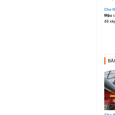
Cho th
Mậu
c
đã xây
BÀI