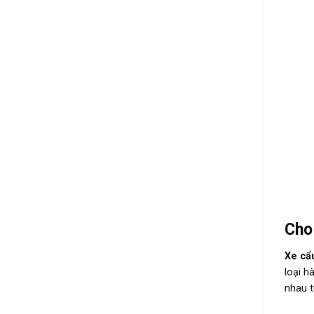
Cho
Xe cẩ
loại h
nhau t