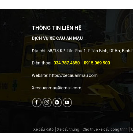
THÔNG TIN LIÊN HỆ
DỊCH VỤ XE CẨU AN MẬU
Địa chỉ: 58/13 KP Tân Phú 1, P.Tân Bình, Dĩ An, Bình
Điện thoại:
034.787.4650 - 0915.069.900
Website:
https://xecauanmau.com
Xecauanmau@gmail.com
Xe cẩu Kato
Xe cẩu thùng
Cho thuê xe cẩu công trình
C