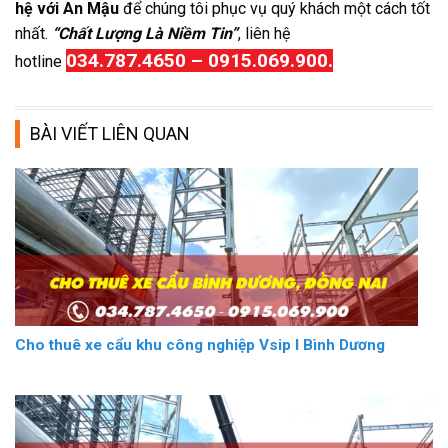
hệ với An Mậu
để chúng tôi phục vụ quý khách một cách tốt
nhất.
“Chất Lượng Là Niềm Tin”
, liên hệ
034.787.4650 – 0915.069.900.
hotline
BÀI VIẾT LIÊN QUAN
Cho thuê xe cẩu khu công nghiệp Vsip I Bình Dương