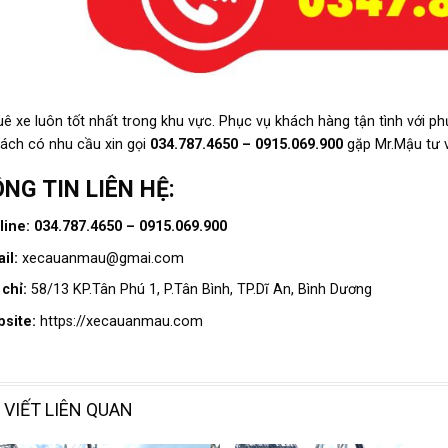
uê xe luôn tốt nhất trong khu vực. Phục vụ khách hàng tận tình với
ách có nhu cầu xin gọi
034.787.4650 – 0915.069.900
gặp Mr.Mậu tư v
NG TIN LIÊN HỆ:
line: 034.787.4650 – 0915.069.900
il:
xecauanmau@gmai.com
 chỉ:
58/13 KP.Tân Phú 1, P.Tân Bình, TP.Dĩ An, Bình Dương
bsite:
https://xecauanmau.com
 VIẾT LIÊN QUAN