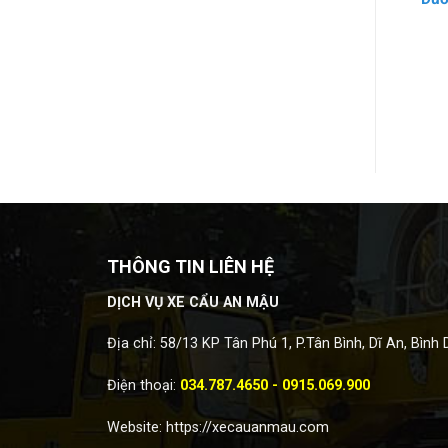
THÔNG TIN LIÊN HỆ
DỊCH VỤ XE CẨU AN MẬU
Địa chỉ: 58/13 KP Tân Phú 1, P.Tân Bình, Dĩ An, Bình
Điện thoại:
034.787.4650 - 0915.069.900
Website:
https://xecauanmau.com