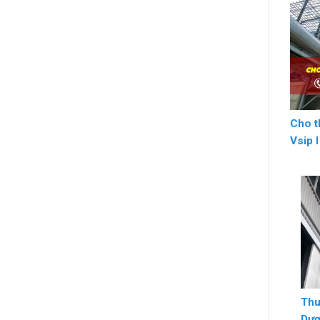
Cho t
Vsip 
Thu
Dư