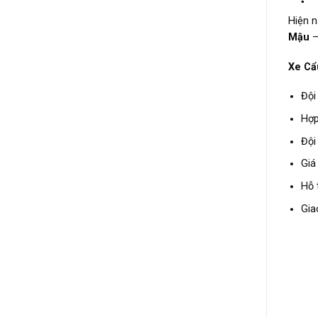
Hiện n
Mậu
–
Xe Cẩ
Đội
Hợp
Đội
Giá
Hỗ 
Gia