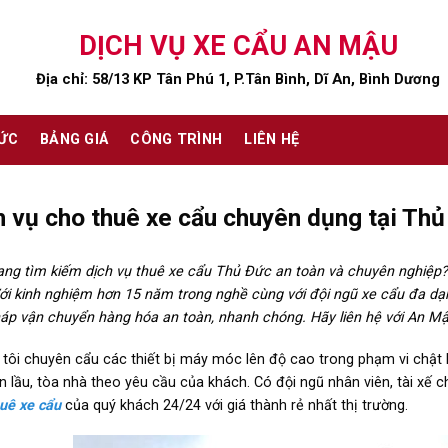
DỊCH VỤ XE CẨU AN MẬU
Địa chỉ: 58/13 KP Tân Phú 1, P.Tân Bình, Dĩ An, Bình Dương
TỨC
BẢNG GIÁ
CÔNG TRÌNH
LIÊN HỆ
h vụ cho thuê xe cẩu chuyên dụng tại Th
ng tìm kiếm dịch vụ thuê xe cẩu Thủ Đức an toàn và chuyên nghiệp
ới kinh nghiệm hơn 15 năm trong nghề cùng với đội ngũ xe cẩu đa dạ
háp vận chuyển hàng hóa an toàn, nhanh chóng. Hãy liên hệ với An M
tôi chuyên cẩu các thiết bị máy móc lên độ cao trong phạm vi chật h
n lầu, tòa nhà theo yêu cầu của khách. Có đội ngũ nhân viên, tài xế c
huê xe
c
ẩu
của quý khách 24/24 với giá thành rẻ nhất thị trường.