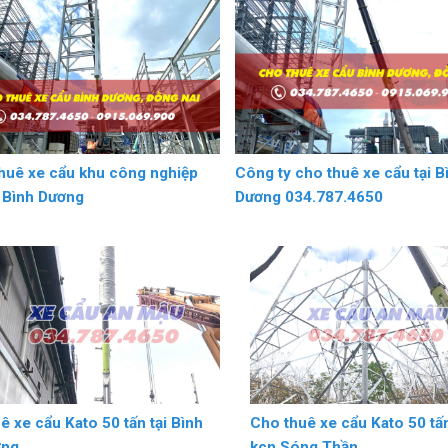
huê xe cẩu khu công nghiệp
Công ty cho thuê xe cẩu tại B
I Bình Dương
Dương 034.787.4650
ê xe cẩu Kato 50 tấn tại Bình
Cho thuê xe cẩu Kato 50 tấn
ơng
kcn Sóng Thần