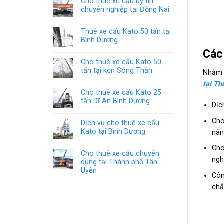
Cho thuê xe cẩu uy tín
chuyên nghiệp tại Đồng Nai
Thuê xe cẩu Kato 50 tấn tại
Bình Dương
Các 
Cho thuê xe cẩu Kato 50
tấn tại kcn Sóng Thần
Nhằm đ
tại Th
Cho thuê xe cẩu Kato 25
tấn Dĩ An Bình Dương
Dịc
Cho
Dịch vụ cho thuê xe cẩu
Kato tại Bình Dương
nân
Cho
Cho thuê xe cẩu chuyên
ngh
dụng tại Thành phố Tân
Uyên
Côn
chẳ