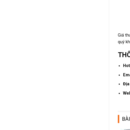
Giá th
quý kh
THÔ
Hot
Ema
Địa
We
BÀI