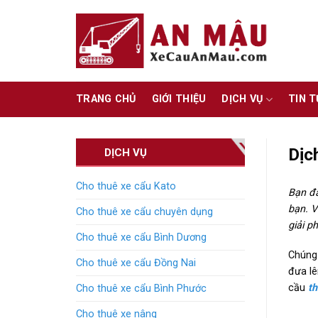
Skip
to
content
TRANG CHỦ
GIỚI THIỆU
DỊCH VỤ
TIN 
Dịc
DỊCH VỤ
Cho thuê xe cẩu Kato
Bạn đa
bạn. V
Cho thuê xe cẩu chuyên dụng
giải p
Cho thuê xe cẩu Bình Dương
Chúng 
Cho thuê xe cẩu Đồng Nai
đưa lê
cầu
t
Cho thuê xe cẩu Bình Phước
Cho thuê xe nâng