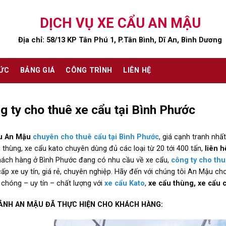
DỊCH VỤ XE CẨU AN MẬU
Địa chỉ: 58/13 KP Tân Phú 1, P.Tân Bình, Dĩ An, Bình Dương
TỨC
BẢNG GIÁ
CÔNG TRÌNH
LIÊN HỆ
g ty cho thuê xe cẩu tại Bình Phước
u An Mậu
chuyên cho thuê cẩu tại Bình Phước
, giá cạnh tranh nhấ
 thùng, xe cẩu kato chuyên dùng đủ các loại từ 20 tới 400 tấn,
liên h
ách hàng ở Bình Phước đang có nhu cầu về xe cẩu,
công ty cho thu
ấp xe uy tín, giá rẻ, chuyên nghiệp. Hãy đến với chúng tôi An Mậu ch
chóng – uy tín – chất lượng với
xe cẩu Kato
,
xe cẩu thùng, xe cẩu
ẢNH AN MẬU ĐÃ THỰC HIỆN CHO KHÁCH HÀNG: