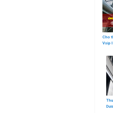
Cho t
Vsip 
Thu
Dư