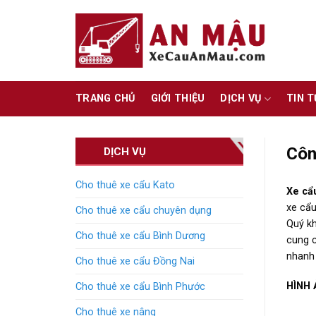
Skip
to
content
TRANG CHỦ
GIỚI THIỆU
DỊCH VỤ
TIN 
Côn
DỊCH VỤ
Cho thuê xe cẩu Kato
Xe cẩ
xe cẩu
Cho thuê xe cẩu chuyên dụng
Quý kh
Cho thuê xe cẩu Bình Dương
cung c
nhanh 
Cho thuê xe cẩu Đồng Nai
HÌNH 
Cho thuê xe cẩu Bình Phước
Cho thuê xe nâng