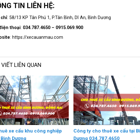
NG TIN LIÊN HỆ:
 chỉ
: 58/13 KP Tân Phú 1, P.Tân Bình, Dĩ An, Bình Dương
điện thoại
:
034.787.4650 – 0915.069.900
bsite
: https://xecauanmau.com
 VIẾT LIÊN QUAN
huê xe cẩu khu công nghiệp
Công ty cho thuê xe cẩu tại B
I Bình Dương
Dương 034.787.4650