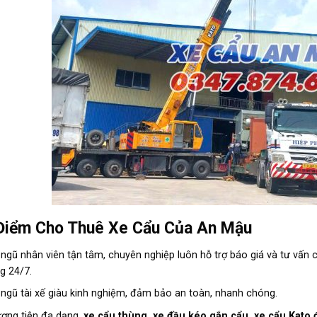
Điểm Cho Thuê Xe Cẩu Của An Mậu
 ngũ nhân viên tận tâm, chuyên nghiệp luôn hỗ trợ báo giá và tư vấn 
g 24/7.
 ngũ tài xế giàu kinh nghiệm, đảm bảo an toàn, nhanh chóng.
ơng tiện đa dạng,
xe cẩu thùng, xe đầu kéo gắn cẩu, xe cẩu Kato đ