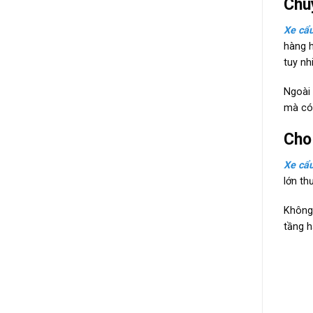
Chu
Xe cẩu
hàng h
tuy nh
Ngoài 
mà có 
Cho
Xe cẩ
lớn th
Không 
tầng h