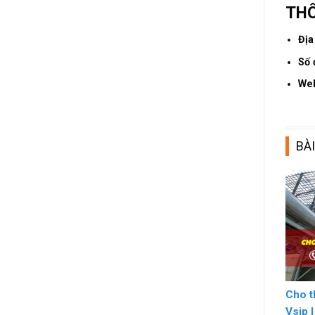
THÔ
Địa
Số 
We
BÀI
Cho t
Vsip 