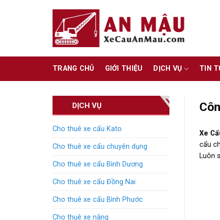
Skip
to
content
TRANG CHỦ
GIỚI THIỆU
DỊCH VỤ
TIN 
Côn
DỊCH VỤ
Cho thuê xe cẩu Kato
Xe Cẩ
cẩu ch
Cho thuê xe cẩu chuyên dụng
Luôn s
Cho thuê xe cẩu Bình Dương
Cho thuê xe cẩu Đồng Nai
Cho thuê xe cẩu Bình Phước
Cho thuê xe nâng