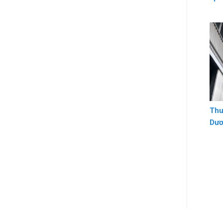
Thu
Dư