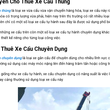
yên Cho Thuê Xe Cẩu Thùng
 thùng
là loại xe vừa cẩu vừa vận chuyển hàng hóa, loại xe cẩu này r
óa có trọng lượng vừa phải, hiện nay trên thị trường có rất nhiều loại
iên chỉ có một số loại xe cẩu tự hành sau đây là được sử dụng phổ bi
những xe cẩu trên còn một số loại xe cẩu tự hành chuyên dụng khá
thiết kế riêng cho từng loại công việc.
 Thuê Xe Cẩu Chuyên Dụng
u chuyên dụng
là loại xe gắn cẩu để chuyên dùng cho nhiều lĩnh vực c
ường sử dụng các máy móc nặng lên đến hàng trăm tấn hoặc công trìn
giống như xe cẩu tự hành, xe cẩu chuyên dụng có năng suất là việc l
ay cảng thường sử dụng loại xe cẩu này.