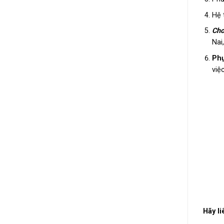
Hệ 
Cho
Nai
Phụ
việ
Hãy li