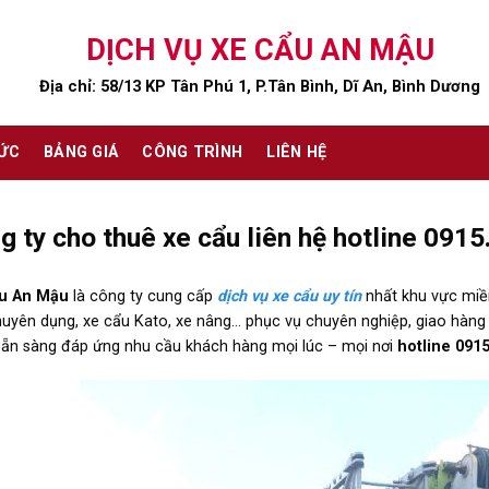
DỊCH VỤ XE CẨU AN MẬU
Địa chỉ: 58/13 KP Tân Phú 1, P.Tân Bình, Dĩ An, Bình Dương
TỨC
BẢNG GIÁ
CÔNG TRÌNH
LIÊN HỆ
g ty cho thuê xe cẩu liên hệ hotline 091
u An Mậu
là công ty cung cấp
dịch vụ xe cẩu uy tín
nhất khu vực miề
uyên dụng, xe cẩu Kato, xe nâng… phục vụ chuyên nghiệp, giao hàng đ
ẵn sàng đáp ứng nhu cầu khách hàng mọi lúc – mọi nơi
hotline 0915