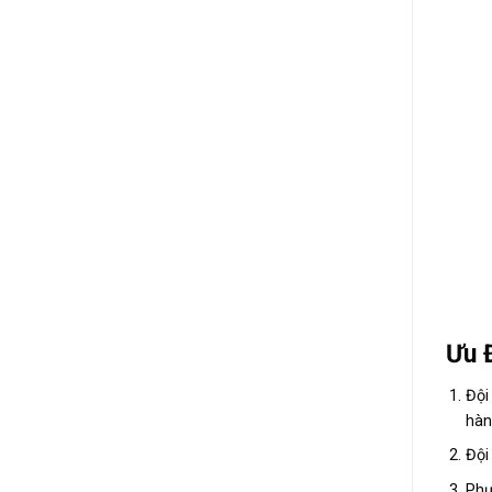
Ưu 
Đội
hàn
Đội
Phư