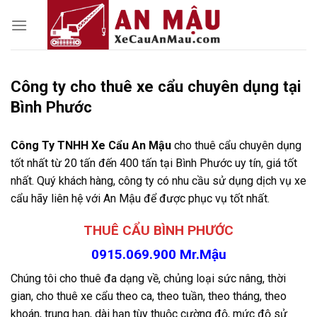
Skip
to
content
Công ty cho thuê xe cẩu chuyên dụng tại
Bình Phước
Công Ty TNHH Xe Cẩu An Mậu
cho thuê cẩu chuyên dụng
tốt nhất từ 20 tấn đến 400 tấn tại Bình Phước uy tín, giá tốt
nhất. Quý khách hàng, công ty có nhu cầu sử dụng dịch vụ xe
cẩu hãy liên hệ với An Mậu để được phục vụ tốt nhất.
THUÊ CẨU BÌNH PHƯỚC
0915.069.900 Mr.Mậu
Chúng tôi cho thuê đa dạng về, chủng loại sức nâng, thời
gian, cho thuê xe cẩu theo ca, theo tuần, theo tháng, theo
khoán, trung hạn, dài hạn tùy thuộc cường độ, mức độ sử