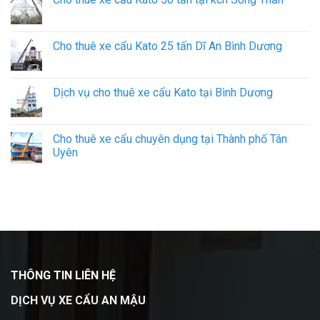
Cho thuê xe cẩu Kato 25 tấn Dĩ An Bình Dương
Dịch vụ cho thuê xe cẩu Kato tại Bình Dương
Cho thuê xe cẩu chuyên dụng tại Thành phố Tân
Uyên
THÔNG TIN LIÊN HỆ
DỊCH VỤ XE CẨU AN MẬU