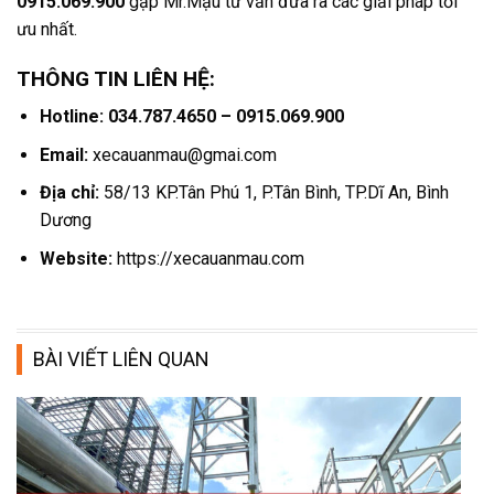
0915.069.900
gặp Mr.Mậu tư vấn đưa ra các giải pháp tối
ưu nhất.
THÔNG TIN LIÊN HỆ:
Hotline: 034.787.4650 – 0915.069.900
Email:
xecauanmau@gmai.com
Địa chỉ:
58/13 KP.Tân Phú 1, P.Tân Bình, TP.Dĩ An, Bình
Dương
Website:
https://xecauanmau.com
BÀI VIẾT LIÊN QUAN