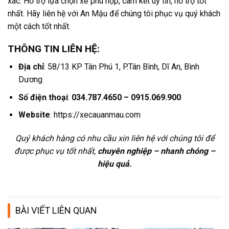
xác. Hỗ trợ lựa chọn xe phù hợp, cam kết uy tín, hỗ trợ tốt
nhất. Hãy liên hệ với An Mậu để chúng tôi phục vụ quý khách
một cách tốt nhất.
THÔNG TIN LIÊN HỆ:
Địa chỉ
: 58/13 KP Tân Phú 1, P.Tân Bình, Dĩ An, Bình
Dương
Số điện thoại
:
034.787.4650 – 0915.069.900
Website
: https://xecauanmau.com
Quý khách hàng có nhu cầu xin liên hệ với chúng tôi để
được phục vụ tốt nhất,
chuyên nghiệp – nhanh chóng –
hiệu quả.
BÀI VIẾT LIÊN QUAN