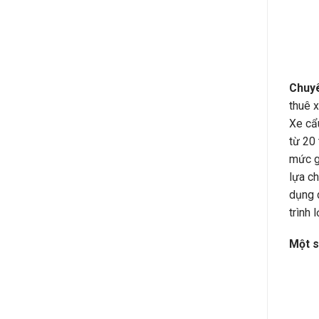
Chuyê
thuê x
Xe cẩ
từ 20 
mức g
lựa ch
dụng d
trình 
Một s