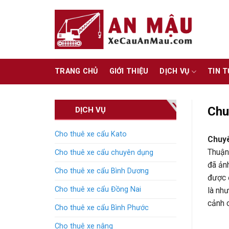
Skip
to
content
TRANG CHỦ
GIỚI THIỆU
DỊCH VỤ
TIN 
Chu
DỊCH VỤ
Cho thuê xe cẩu Kato
Chuyê
Thuận
Cho thuê xe cẩu chuyên dụng
đã ảnh
Cho thuê xe cẩu Bình Dương
được đ
Cho thuê xe cẩu Đồng Nai
là như
cảnh 
Cho thuê xe cẩu Bình Phước
Cho thuê xe nâng