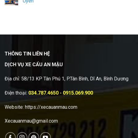
Uyên
THÔNG TIN LIÊN HỆ
DỊCH VỤ XE CẨU AN MẬU
Địa chỉ: 58/13 KP Tân Phú 1, P.Tân Bình, Dĩ An, Bình Dương
Điện thoại:
034.787.4650 - 0915.069.900
Website:
https://xecauanmau.com
Xecauanmau@gmail.com