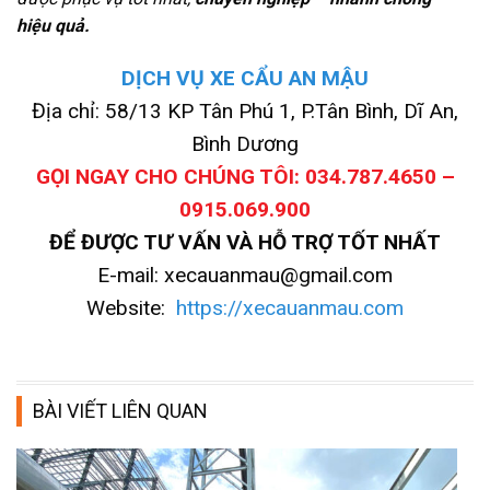
hiệu quả.
DỊCH VỤ XE CẨU AN MẬU
Địa chỉ: 58/13 KP Tân Phú 1, P.Tân Bình, Dĩ An,
Bình Dương
GỌI NGAY CHO CHÚNG TÔI: 034.787.4650 –
0915.069.900
ĐỂ ĐƯỢC TƯ VẤN VÀ HỖ TRỢ TỐT NHẤT
E-mail: xecauanmau@gmail.com
Website:
https://xecauanmau.com
BÀI VIẾT LIÊN QUAN