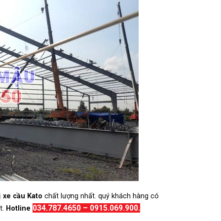
ị
xe cầu Kato
chất lượng nhất. quý khách hàng có
034.787.4650 – 0915.069.900.
t.
Hotline