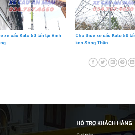
ê xe cẩu Kato 50 tấn tại Bình
Cho thuê xe cẩu Kato 50 tấn
ơng
kcn Sóng Thần
HỖ TRỢ KHÁCH HÀNG