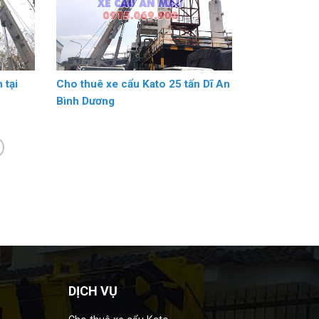
 tại
Cho thuê xe cẩu Kato 25 tấn Dĩ An
Bình Dương
DỊCH VỤ