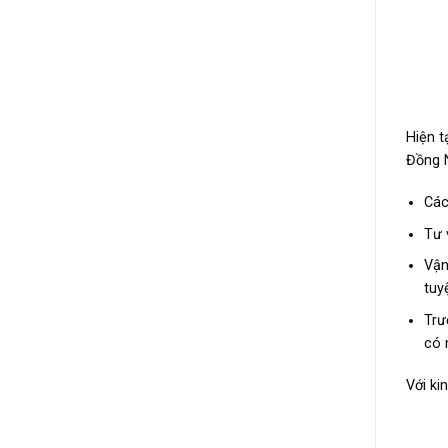
Hiện t
Đồng N
Các
Tư 
Vận
tuy
Trư
có 
Với ki