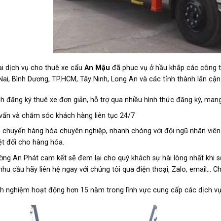
ại dịch vụ cho thuê xe cẩu
An Mậu
đã phục vụ ở hầu khắp các công tr
ai, Bình Dương, TP.HCM, Tây Ninh, Long An và các tỉnh thành lân cận
h đăng ký thuê xe đơn giản, hỗ trợ qua nhiều hình thức đăng ký, mang
vấn và chăm sóc khách hàng liên tục 24/7
 chuyển hàng hóa chuyên nghiệp, nhanh chóng với đội ngũ nhân viên
ệt đối cho hàng hóa.
ờng An Phát cam kết sẽ đem lại cho quý khách sự hài lòng nhất khi sử
nhu cầu hãy liên hệ ngay với chúng tôi qua điện thoại, Zalo, email… C
nh nghiệm hoạt động hơn 15 năm trong lĩnh vực cung cấp các dịch vụ