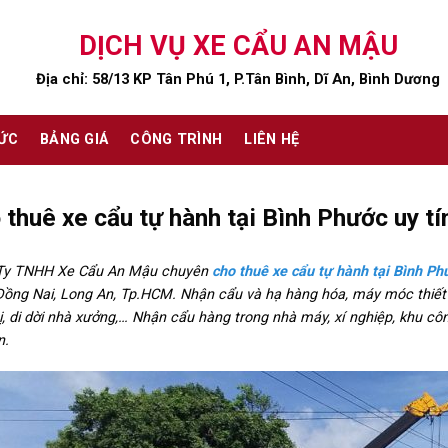
DỊCH VỤ XE CẨU AN MẬU
Địa chỉ: 58/13 KP Tân Phú 1, P.Tân Bình, Dĩ An, Bình Dương
TỨC
BẢNG GIÁ
CÔNG TRÌNH
LIÊN HỆ
 thuê xe cẩu tự hành tại Bình Phước uy tí
Ty TNHH Xe Cẩu An Mậu chuyên
cho thuê xe cẩu tự hành tại Bình Phư
Đồng Nai, Long An, Tp.HCM. Nhận cẩu và hạ hàng hóa, máy móc thiết b
bị, di dời nhà xưởng,… Nhận cẩu hàng trong nhà máy, xí nghiệp, khu cô
n.