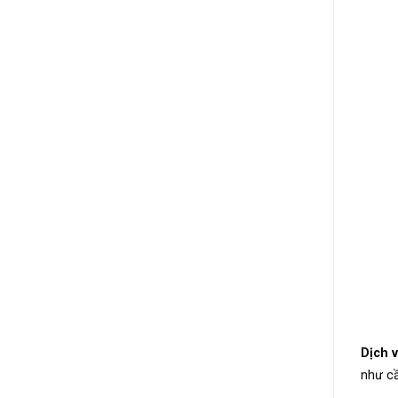
Dịch 
như c