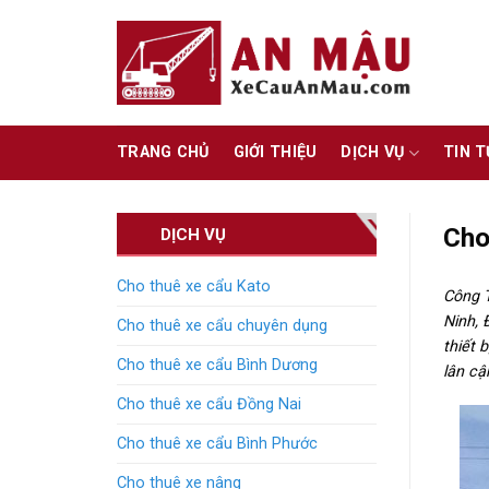
Skip
to
content
TRANG CHỦ
GIỚI THIỆU
DỊCH VỤ
TIN 
Cho
DỊCH VỤ
Cho thuê xe cẩu Kato
Công 
Ninh, 
Cho thuê xe cẩu chuyên dụng
thiết 
Cho thuê xe cẩu Bình Dương
lân cậ
Cho thuê xe cẩu Đồng Nai
Cho thuê xe cẩu Bình Phước
Cho thuê xe nâng