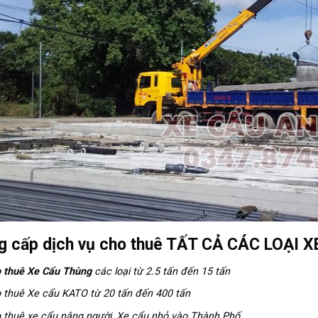
g cấp dịch vụ cho thuê TẤT CẢ CÁC LOẠI 
 thuê Xe Cẩu Thùng
các loại từ 2.5 tấn đến 15 tấn
 thuê Xe cẩu KATO từ 20 tấn đến 400 tấn
 thuê xe cẩu nâng người, Xe cẩu nhỏ vào Thành Phố