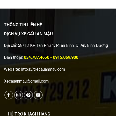
THÔNG TIN LIÊN HỆ
DỊCH VỤ XE CẨU AN MẬU
Địa chỉ: 58/13 KP Tân Phú 1, P.Tân Bình, Dĩ An, Bình Dương
Điện thoại:
034.787.4650 - 0915.069.900
Website:
https://xecauanmau.com
Xecauanmau@gmail.com
HỖ TRỢ KHÁCH HÀNG