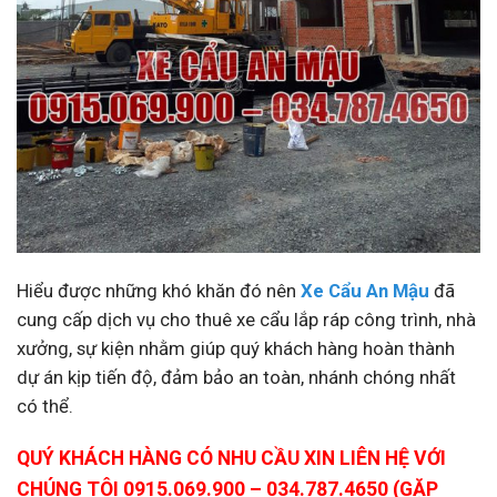
Hiểu được những khó khăn đó nên
Xe Cẩu An Mậu
đã
cung cấp dịch vụ cho thuê xe cẩu lắp ráp công trình, nhà
xưởng, sự kiện nhằm giúp quý khách hàng hoàn thành
dự án kịp tiến độ, đảm bảo an toàn, nhánh chóng nhất
có thể.
QUÝ KHÁCH HÀNG CÓ NHU CẦU XIN LIÊN HỆ VỚI
CHÚNG TÔI 0915.069.900 – 034.787.4650 (GẶP