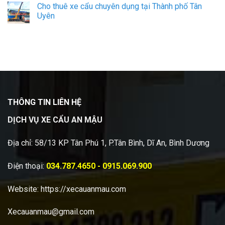
Cho thuê xe cẩu chuyên dụng tại Thành phố Tân
Uyên
THÔNG TIN LIÊN HỆ
DỊCH VỤ XE CẨU AN MẬU
Địa chỉ: 58/13 KP Tân Phú 1, P.Tân Bình, Dĩ An, Bình Dương
Điện thoại:
034.787.4650 - 0915.069.900
Website:
https://xecauanmau.com
Xecauanmau@gmail.com