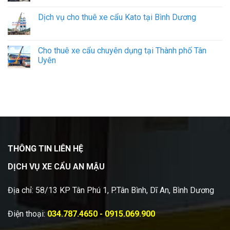
Dịch vụ cho thuê xe cẩu Kato tại Bình Dương
Cho thuê xe cẩu chuyên dụng tại Thành phố Tân
Uyên
THÔNG TIN LIÊN HỆ
DỊCH VỤ XE CẨU AN MẬU
Địa chỉ: 58/13 KP Tân Phú 1, P.Tân Bình, Dĩ An, Bình Dương
Điện thoại:
034.787.4650 - 0915.069.900