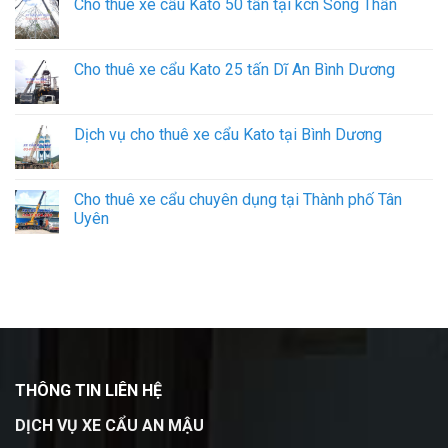
Cho thuê xe cẩu Kato 50 tấn tại kcn Sóng Thần
Cho thuê xe cẩu Kato 25 tấn Dĩ An Bình Dương
Dịch vụ cho thuê xe cẩu Kato tại Bình Dương
Cho thuê xe cẩu chuyên dụng tại Thành phố Tân
Uyên
THÔNG TIN LIÊN HỆ
DỊCH VỤ XE CẨU AN MẬU