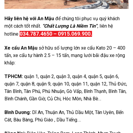
Hãy liên hệ với An Mậu
để chúng tôi phục vụ quý khách
một cách tốt nhất.
“Chất Lượng Là Niềm Tin”
, liên hệ
034.787.4650 – 0915.069.900.
hotline
Xe cẩu An Mậu
sở hữu số lượng lớn xe cẩu Kato 20 – 400
tấn, xe cẩu tự hành 2.5 – 15 tấn, mạng lưới bãi đậu xe rộng
khắp:
TPHCM:
quận 1, quận 2, quận 3, quận 4, quận 5, quận 6,
quận 7, quận 8, quận 9, quận 10, quận 11, quận 12, Thủ Đức,
Tân Bình, Tân Phú, Phú Nhuận, Gò Vấp, Bình Thạnh, Bình Tân,
Bình Chánh, Gần Giờ, Củ Chi, Hóc Môn, Nhà Bè…
Bình Dương:
Dĩ An, Thuận An, Thủ Dầu Một, Tân Uyên, Bến
Cát, Bàu Bàng, Phú Giáo , Dầu Tiếng….