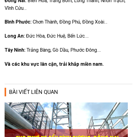
Đồng Nai:
Biên Hòa, Trảng Bom, Long Thành, Nhơn Trạch,
Vĩnh Cửu…
Bình Phước:
Chơn Thành, Đồng Phú, Đồng Xoài…
Long An:
Đức Hòa, Đức Huệ, Bến Lức….
Tây Ninh:
Trảng Bàng, Gò Dầu, Phước Đông….
Và các khu vực lân cận, trải khắp miền nam.
BÀI VIẾT LIÊN QUAN