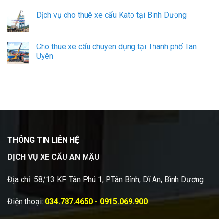
Dịch vụ cho thuê xe cẩu Kato tại Bình Dương
Cho thuê xe cẩu chuyên dụng tại Thành phố Tân
Uyên
THÔNG TIN LIÊN HỆ
DỊCH VỤ XE CẨU AN MẬU
Địa chỉ: 58/13 KP Tân Phú 1, P.Tân Bình, Dĩ An, Bình Dương
Điện thoại:
034.787.4650 - 0915.069.900