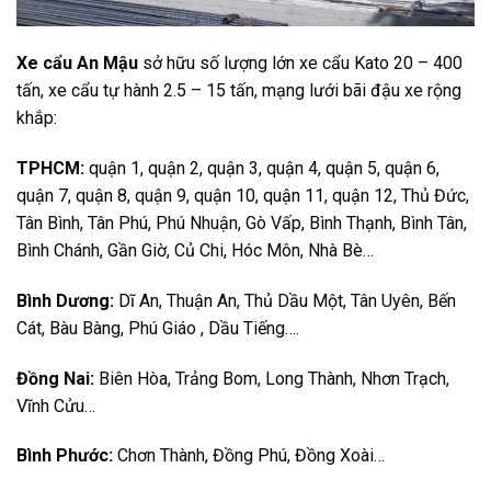
Xe cẩu An Mậu
sở hữu số lượng lớn xe cẩu Kato 20 – 400
tấn, xe cẩu tự hành 2.5 – 15 tấn, mạng lưới bãi đậu xe rộng
khắp:
TPHCM:
quận 1, quận 2, quận 3, quận 4, quận 5, quận 6,
quận 7, quận 8, quận 9, quận 10, quận 11, quận 12, Thủ Đức,
Tân Bình, Tân Phú, Phú Nhuận, Gò Vấp, Bình Thạnh, Bình Tân,
Bình Chánh, Gần Giờ, Củ Chi, Hóc Môn, Nhà Bè…
Bình Dương:
Dĩ An, Thuận An, Thủ Dầu Một, Tân Uyên, Bến
Cát, Bàu Bàng, Phú Giáo , Dầu Tiếng….
Đồng Nai:
Biên Hòa, Trảng Bom, Long Thành, Nhơn Trạch,
Vĩnh Cửu…
Bình Phước:
Chơn Thành, Đồng Phú, Đồng Xoài…