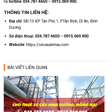
hệ
hotline 034.787.4650 – 0915.069.900.
THÔNG TIN LIÊN HỆ:
Địa chỉ
: 58/13 KP Tân Phú 1, P.Tân Bình, Dĩ An, Bình
Dương
Số điện thoại
:
034.787.4650 – 0915.069.900
Website
: https://xecauanmau.com
BÀI VIẾT LIÊN QUAN