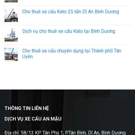
Cho thuê xe cẩu Kato 25 tấn Dĩ An Bình Dương
Dịch vụ cho thuê xe cẩu Kato tại Bình Dương
Cho thuê xe cẩu chuyên dụng tại Thành phố Tân
Uyên
THÔNG TIN LIÊN HỆ
DỊCH VỤ XE CẨU AN MẬU
Địa chỉ: 58/13 KP Tân Phú 1, P.Tân Bình, Dĩ An, Bình Dương