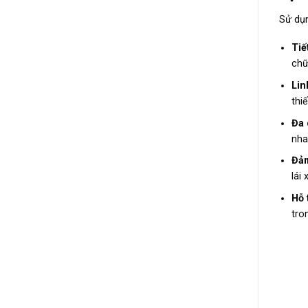
Sử dụ
Tiế
chữ
Lin
thiế
Đa 
nha
Đảm
lái
Hỗ 
tro