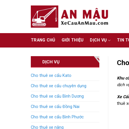
Skip
to
content
TRANG CHỦ
GIỚI THIỆU
DỊCH VỤ
TIN 
Cho
DỊCH VỤ
Cho thuê xe cẩu Kato
Khu cô
dịch v
Cho thuê xe cẩu chuyên dụng
Cho thuê xe cẩu Bình Dương
Xe Cẩ
thuê xe
Cho thuê xe cẩu Đồng Nai
Cho thuê xe cẩu Bình Phước
Cho thuê xe nâng