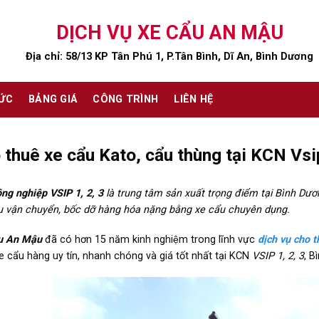
DỊCH VỤ XE CẨU AN MẬU
Địa chỉ: 58/13 KP Tân Phú 1, P.Tân Bình, Dĩ An, Bình Dương
TỨC
BẢNG GIÁ
CÔNG TRÌNH
LIÊN HỆ
 thuê xe cẩu Kato, cẩu thùng tại KCN Vsip
ng nghiệp VSIP 1, 2, 3
là trung tâm sản xuất trọng điểm tại Bình Dươn
ụ vận chuyển, bốc dỡ hàng hóa nặng bằng xe cẩu chuyên dụng.
u An Mậu
đã có hơn 15 năm kinh nghiệm trong lĩnh vực
dịch vụ cho t
 cẩu hàng uy tín, nhanh chóng và giá tốt nhất tại KCN
VSIP 1, 2, 3
, B