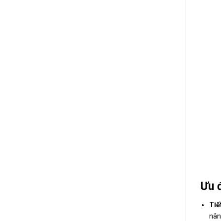
Ưu 
Tiế
nân