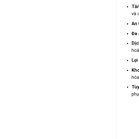
Tăn
và 
An 
Đa 
Dịc
hoà
Lợi
Kho
hóa
Tùy
phụ