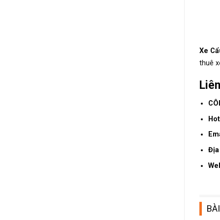
Xe Cẩ
thuê x
Liê
CÔ
Hot
Ema
Địa
We
BÀI