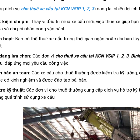
ng dịch vụ
cho thuê xe cẩu tại KCN VSIP 1, 2, 3
mang lại nhiều lợi ích
t kiệm chi phí:
Thay vì đầu tư mua xe cẩu mới, việc thuê xe giúp bạn ti
a và chi phí nhân công vận hành.
h hoạt:
Bạn có thể thuê xe cẩu trong thời gian ngắn hoặc dài hạn tùy
t.
dạng lựa chọn:
Các đơn vị
cho thuê xe cẩu tại KCN VSIP 1, 2, 3, Bìn
u, đáp ứng mọi yêu cầu công việc.
 bảo an toàn:
Các xe cẩu cho thuê thường được kiểm tra kỹ lưỡng, 
 xe có kinh nghiệm và được đào tạo bài bản.
trợ kỹ thuật:
Các đơn vị cho thuê thường cung cấp dịch vụ hỗ trợ kỹ t
ng quá trình sử dụng xe cẩu.