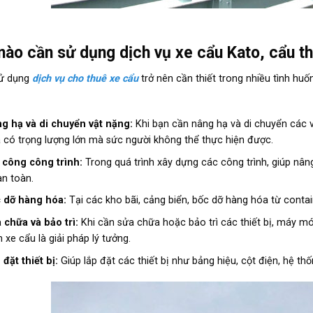
nào cần sử dụng dịch vụ xe cẩu Kato, cẩu t
sử dụng
dịch vụ cho thuê xe cẩu
trở nên cần thiết trong nhiều tình huố
g hạ và di chuyển vật nặng:
Khi bạn cần nâng hạ và di chuyển các 
 có trọng lượng lớn mà sức người không thể thực hiện được.
 công công trình:
Trong quá trình xây dựng các công trình, giúp nân
an toàn.
 dỡ hàng hóa:
Tại các kho bãi, cảng biển, bốc dỡ hàng hóa từ containe
 chữa và bảo trì:
Khi cần sửa chữa hoặc bảo trì các thiết bị, máy mó
h xe cẩu là giải pháp lý tưởng.
 đặt thiết bị:
Giúp lắp đặt các thiết bị như bảng hiệu, cột điện, hệ t