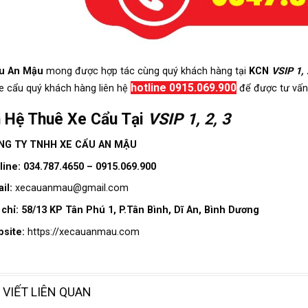
u An Mậu
mong được hợp tác cùng quý khách hàng tại
KCN
VSIP 1, 
hotline 0915.069.900
e cẩu quý khách hàng liên hệ
để được tư vấn,
n Hệ Thuê Xe Cẩu Tại
VSIP 1, 2, 3
NG TY TNHH XE CẨU AN MẬU
line: 034.787.4650 – 0915.069.900
il:
xecauanmau@gmail.com
 chỉ: 58/13 KP Tân Phú 1, P.Tân Bình, Dĩ An, Bình Dương
bsite:
https://xecauanmau.com
 VIẾT LIÊN QUAN