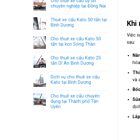
Cho thuê xe cẩu uy tín
chuyên nghiệp tại Đồng Nai
Thuê xe cẩu Kato 50 tấn tại
Khi 
Bình Dương
Việc 
Cho thuê xe cẩu Kato 50
sau:
tấn tại kcn Sóng Thần
Nân
Cho thuê xe cẩu Kato 25
hóa
tấn Dĩ An Bình Dương
Thi
Dịch vụ cho thuê xe cẩu
và 
Kato tại Bình Dương
Bốc
Cho thuê xe cẩu chuyên
Sửa
dụng tại Thành phố Tân
Uyên
dịc
Lắp