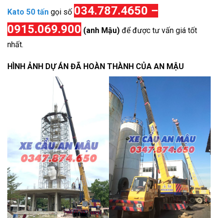
034.787.4650 –
Kato 50 tấn
gọi số
0915.069.900
(anh Mậu)
để được tư vấn giá tốt
nhất.
HÌNH ẢNH DỰ ÁN ĐÃ HOÀN THÀNH CỦA AN MẬU