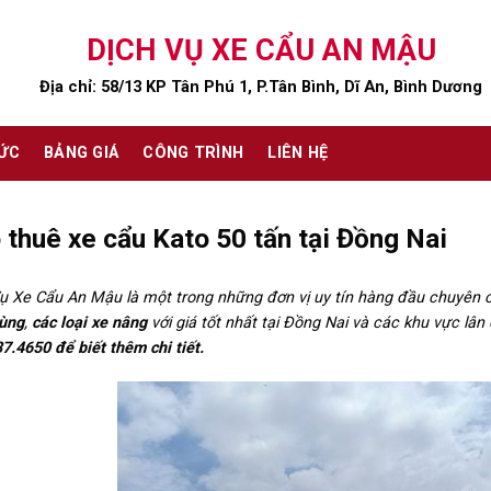
DỊCH VỤ XE CẨU AN MẬU
Địa chỉ: 58/13 KP Tân Phú 1, P.Tân Bình, Dĩ An, Bình Dương
TỨC
BẢNG GIÁ
CÔNG TRÌNH
LIÊN HỆ
 thuê xe cẩu Kato 50 tấn tại Đồng Nai
ụ Xe Cẩu An Mậu là một trong những đơn vị uy tín hàng đầu chuyên 
hùng
,
các loại xe nâng
với giá tốt nhất tại Đồng Nai và các khu vực lâ
7.4650 để biết thêm chi tiết.