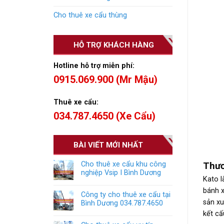
Cho thuê xe cẩu thùng
HỖ TRỢ KHÁCH HÀNG
Hotline hỗ trợ miễn phí:
0915.069.900 (Mr Mậu)
Thuê xe cẩu:
034.787.4650 (Xe Cẩu)
BÀI VIẾT MỚI NHẤT
Cho thuê xe cẩu khu công
Thươ
nghiệp Vsip I Bình Dương
Kato l
bánh x
Công ty cho thuê xe cẩu tại
sản xu
Bình Dương 034.787.4650
kết cấ