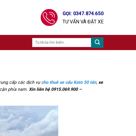
GỌI: 0347.874.650
TƯ VẤN VÀ ĐẶT XE
cung cấp các dịch vụ
cho thuê xe cẩu Kato 50 tấn
,
xe
n cận phía nam.
Xin liên hệ 0915.069.900 –