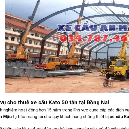
 vụ cho thuê xe cẩu Kato 50 tấn tại Đồng Nai
nh nghiệm hoạt động hơn 15 năm trong lĩnh vực cung cấp các dịch v
n Mậu
tự hào mang tới cho quý khách hàng những thiết bị
xe cầu Ka
ũ nhân viên lái xe được đào tạo bài bản, chuyên sâu, có đủ giấy phép