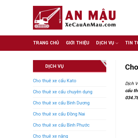
Skip
to
content
TRANG CHỦ
GIỚI THIỆU
DỊCH VỤ
TIN 
Cho
DỊCH VỤ
Cho thuê xe cẩu Kato
Dịch V
cẩu t
Cho thuê xe cẩu chuyên dụng
034.78
Cho thuê xe cẩu Bình Dương
Cho thuê xe cẩu Đồng Nai
Cho thuê xe cẩu Bình Phước
Cho thuê xe nâng