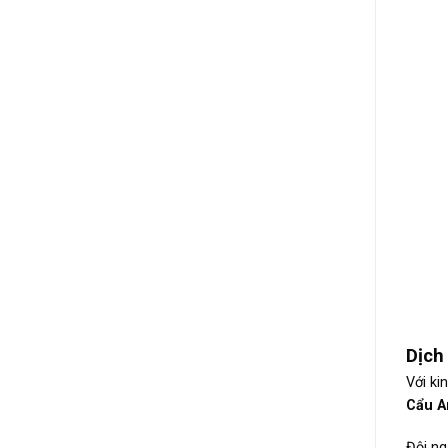
Dịch
Với ki
Cẩu A
Đội ng