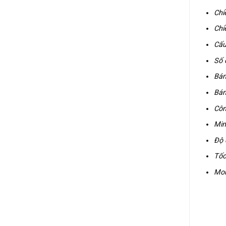
Chi
Chi
Cấu
Số 
Bán
Bán
Côn
Min
Độ 
Tốc
Mom