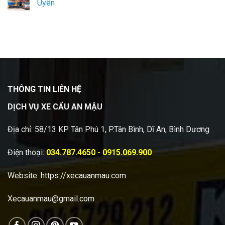
Uyên
THÔNG TIN LIÊN HỆ
DỊCH VỤ XE CẨU AN MẬU
Địa chỉ: 58/13 KP Tân Phú 1, P.Tân Bình, Dĩ An, Bình Dương
Điện thoại:
034.787.4650 - 0915.069.900
Website:
https://xecauanmau.com
Xecauanmau@gmail.com