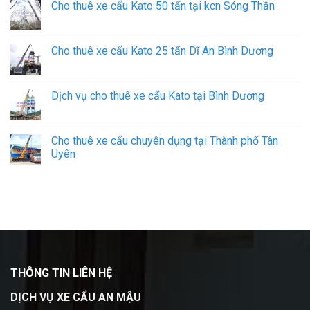
Cho thuê xe cẩu Kato 50 tấn tại kcn Sóng Thần
Cho thuê xe cẩu Kato 25 tấn Dĩ An Bình Dương
Dịch vụ cho thuê xe cẩu Kato tại Bình Dương
Cho thuê xe cẩu chuyên dụng tại Thành phố Tân
Uyên
THÔNG TIN LIÊN HỆ
DỊCH VỤ XE CẨU AN MẬU