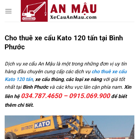
Skip
to
content
Cho thuê xe cẩu Kato 120 tấn tại Bình
Phước
Dịch vụ xe cẩu An Mậu là một trong những đơn vị uy tín
hàng đầu chuyên cung cấp các dịch vụ
cho thuê xe cẩu
Kato 120 tấn
,
xe cẩu thùng
,
các loại xe nâng
với giá tốt
nhất tại
Bình Phước
và các khu vực lân cận phía nam.
Xin
034.787.4650 – 0915.069.900
liên hệ
để biết
thêm chi tiết.