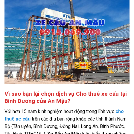
Vì sao bạn lại chọn dịch vụ Cho thuê xe cẩu tại
Bình Dương của An Mậu?
Với hơn 15 năm kinh nghiệm hoạt động trong lĩnh vực
cho
thuê xe cẩu
trên các địa bàn rộng khắp các tỉnh thành Nam
Bộ (Tân uyên, Bình Dương, Đồng Nai, Long An, Bình Phước,
Tây Ninh. TP.HCM…),
Xe Xẩu An Mậu
luôn hiểu được những