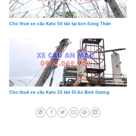
Cho thuê xe cẩu Kato 50 tấn tại kcn Sóng Thần
Cho thuê xe cẩu Kato 25 tấn Dĩ An Bình Dương