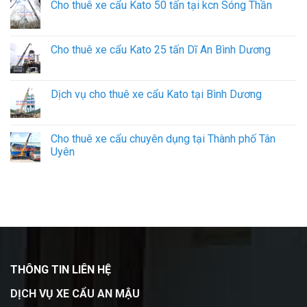
Cho thuê xe cẩu Kato 50 tấn tại kcn Sóng Thần
Cho thuê xe cẩu Kato 25 tấn Dĩ An Bình Dương
Dịch vụ cho thuê xe cẩu Kato tại Bình Dương
Cho thuê xe cẩu chuyên dụng tại Thành phố Tân
Uyên
THÔNG TIN LIÊN HỆ
DỊCH VỤ XE CẨU AN MẬU