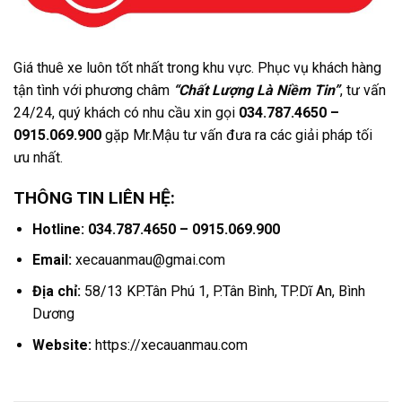
Giá thuê xe luôn tốt nhất trong khu vực. Phục vụ khách hàng
tận tình với phương châm
“Chất Lượng Là Niềm Tin”
, tư vấn
24/24, quý khách có nhu cầu xin gọi
034.787.4650 –
0915.069.900
gặp Mr.Mậu tư vấn đưa ra các giải pháp tối
ưu nhất.
THÔNG TIN LIÊN HỆ:
Hotline: 034.787.4650 – 0915.069.900
Email:
xecauanmau@gmai.com
Địa chỉ:
58/13 KP.Tân Phú 1, P.Tân Bình, TP.Dĩ An, Bình
Dương
Website:
https://xecauanmau.com