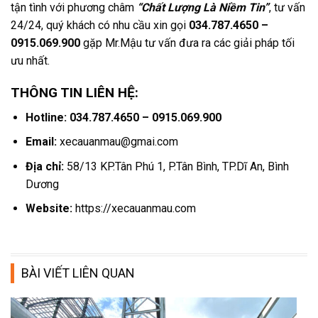
tận tình với phương châm
“Chất Lượng Là Niềm Tin”
, tư vấn
24/24, quý khách có nhu cầu xin gọi
034.787.4650 –
0915.069.900
gặp Mr.Mậu tư vấn đưa ra các giải pháp tối
ưu nhất.
THÔNG TIN LIÊN HỆ:
Hotline: 034.787.4650 – 0915.069.900
Email:
xecauanmau@gmai.com
Địa chỉ:
58/13 KP.Tân Phú 1, P.Tân Bình, TP.Dĩ An, Bình
Dương
Website:
https://xecauanmau.com
BÀI VIẾT LIÊN QUAN