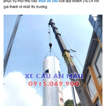
phục vụ mọi nhu cầu
thuê xe
c
ẩu
của quý khách 24/24 với
giá thành rẻ nhất thị trường.