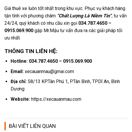
Giá thuê xe luôn tốt nhất trong khu vực. Phục vụ khách hàng
tận tình với phương châm
“Chất Lượng Là Niềm Tin”
, tư vấn
24/24, quý khách có nhu cầu xin gọi
034.787.4650 –
0915.069.900
gặp Mr.Mậu tư vấn đưa ra các giải pháp tối
ưu nhất.
THÔNG TIN LIÊN HỆ:
Hotline: 034.787.4650 – 0915.069.900
Email:
xecauanmau@gmai.com
Địa chỉ:
58/13 KP.Tân Phú 1, P.Tân Bình, TP.Dĩ An, Bình
Dương
Website:
https://xecauanmau.com
BÀI VIẾT LIÊN QUAN