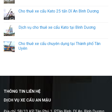
Cho thuê xe cẩu Kato 25 tấn Dĩ An Bình Dương
Dịch vụ cho thuê xe cẩu Kato tại Bình Dương
Cho thuê xe cẩu chuyên dụng tại Thành phố Tân
Uyên
THÔNG TIN LIÊN HỆ
DỊCH VỤ XE CẨU AN MẬU
Địa chỉ: 58/13 KP Tân Phú 1, P.Tân Bình, Dĩ An, Bình Dương